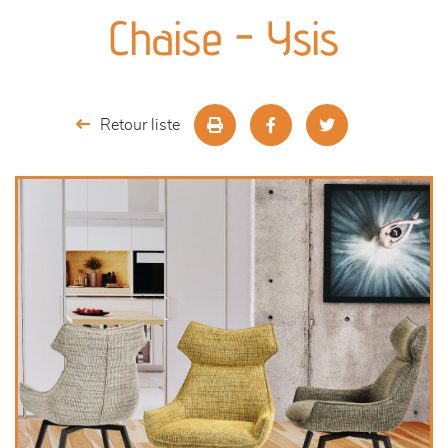
canapés et fauteuils
Chaise - Ysis
séjours
meubles de complément
Retour liste
chambres et dressing
literie
décoration