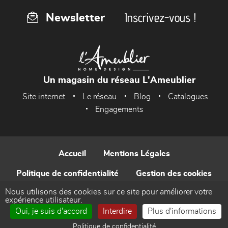
Inscrivez-vous !
Newsletter
Un magasin du réseau L'Ameublier
Site internet
Le réseau
Blog
Catalogues
Engagements
Accueil
Mentions Légales
Politique de confidentialité
Gestion des cookies
Nous utilisons des cookies sur ce site pour améliorer votre
Contact
expérience utilisateur.
Oui, je suis d'accord
Interdire
Plus d'informations
Réalisé par WEB Enseignes
Politique de confidentialité