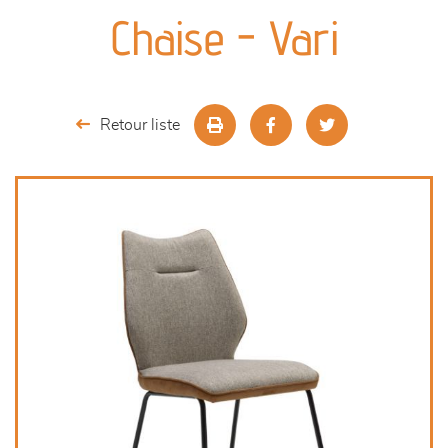
canapés et fauteuils
Chaise - Vari
séjours
meubles de complément
Retour liste
chambres et dressing
literie
décoration