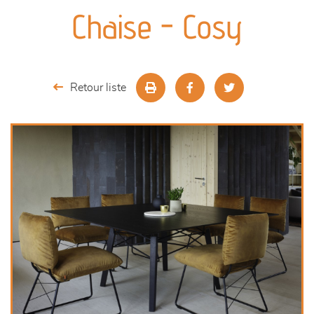
canapés et fauteuils
Chaise - Cosy
séjours
meubles de complément
Retour liste
chambres et dressing
literie
décoration