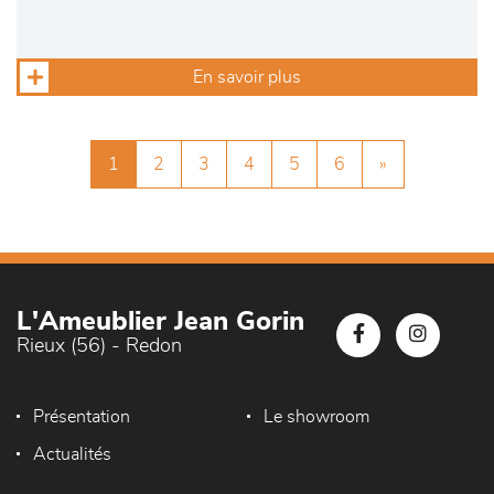
En savoir plus
1
2
3
4
5
6
»
L'Ameublier Jean Gorin
Rieux (56) - Redon
Présentation
Le showroom
Actualités