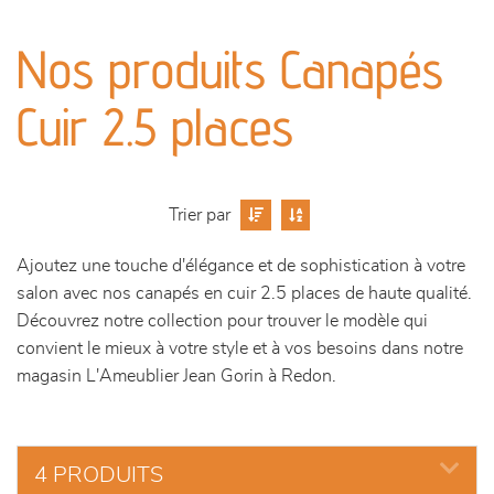
canapés et fauteuils
Nos produits Canapés
séjours
Cuir 2.5 places
meubles de complément
chambres et dressing
Trier par
literie
Ajoutez une touche d'élégance et de sophistication à votre
salon avec nos canapés en cuir 2.5 places de haute qualité.
décoration
Découvrez notre collection pour trouver le modèle qui
convient le mieux à votre style et à vos besoins dans notre
magasin L'Ameublier Jean Gorin à Redon.
4 PRODUITS