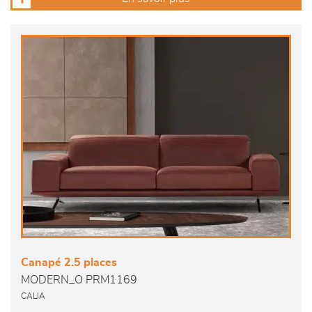
Canapé 2.5 places
MODERN_O PRM1169
CALIA