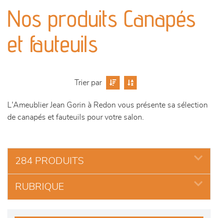
canapés et fauteuils
Nos produits Canapés
séjours
et fauteuils
meubles de complément
chambres et dressing
Trier par
L'Ameublier Jean Gorin à Redon vous présente sa sélection
literie
de canapés et fauteuils pour votre salon.
décoration
284 PRODUITS
RUBRIQUE