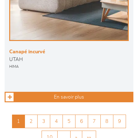
Canapé incurvé
UTAH
HIMA
En savoir plus
1
2
3
4
5
6
7
8
9
10
…
»
»»