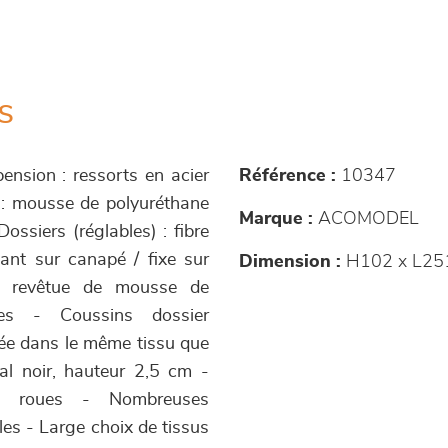
s
ension : ressorts en acier
Référence :
10347
 : mousse de polyuréthane
Marque :
ACOMODEL
ossiers (réglables) : fibre
sant sur canapé / fixe sur
Dimension :
H102 x L25
³ revêtue de mousse de
les - Coussins dossier
sée dans le même tissu que
al noir, hauteur 2,5 cm -
ec roues - Nombreuses
es - Large choix de tissus