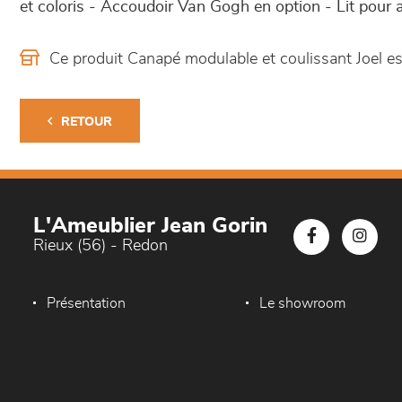
et coloris - Accoudoir Van Gogh en option - Lit pour 
Ce produit Canapé modulable et coulissant Joel 
RETOUR
L'Ameublier Jean Gorin
Rieux (56) - Redon
Présentation
Le showroom