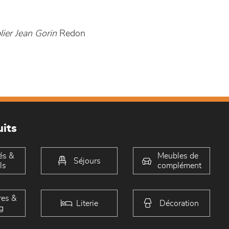
ier Jean Gorin
Redon
its
és &
Meubles de
Séjours
ls
complément
es &
Literie
Décoration
g