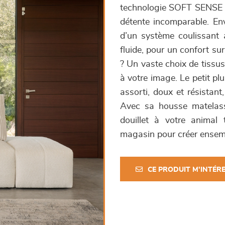
technologie SOFT SENSE qu
détente incomparable. En
d’un système coulissant 
fluide, pour un confort su
? Un vaste choix de tissus
à votre image. Le petit pl
assorti, doux et résistant
Avec sa housse matelassé
douillet à votre animal
magasin pour créer ensemb
CE PRODUIT M'INTÉR