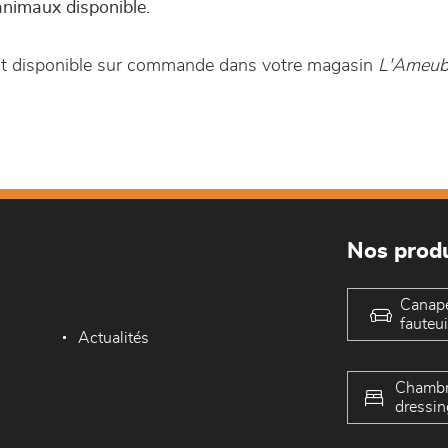
animaux disponible.
est disponible sur commande dans votre magasin
L'Ameubl
Nos produ
Canap
fauteui
Actualités
Chambr
dressin