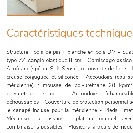
Caractéristiques technique
Structure : bois de pin + planche en bois DM - Susp
type ZZ, sangle élastique 8 cm - Garnissage assise
Acofoam (spécial Soft Sense), recouverte de fibre - D
creuse conjuguée et siliconée - Accoudoirs (coulis
méridienne) : mousse de polyuréthane 28 kg/m
polyuréthane souple - Accoudoirs échangeab
déhoussables - Couverture de protection personnali
le canapé incluse pour la méridienne - Pieds : mét
Mécanisme coulissant : plateau manuel av
combinaisons possibles - Plusieurs largeurs de modul