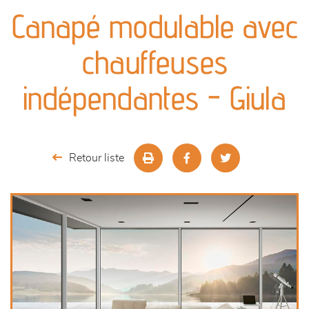
canapés et fauteuils
Canapé modulable avec
séjours
chauffeuses
meubles de complément
indépendantes - Giula
chambres et dressing
literie
Retour liste
décoration