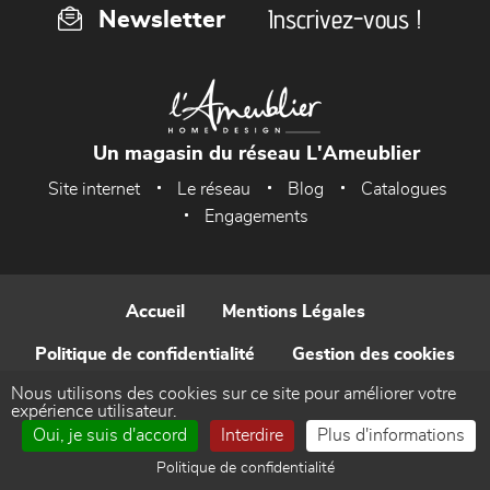
Inscrivez-vous !
Newsletter
Un magasin du réseau L'Ameublier
Site internet
Le réseau
Blog
Catalogues
Engagements
Accueil
Mentions Légales
Politique de confidentialité
Gestion des cookies
Nous utilisons des cookies sur ce site pour améliorer votre
Contact
expérience utilisateur.
Oui, je suis d'accord
Interdire
Plus d'informations
Réalisé par WEB Enseignes
Politique de confidentialité