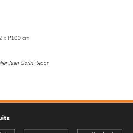
2 x P100 cm
ier Jean Gorin
Redon
its