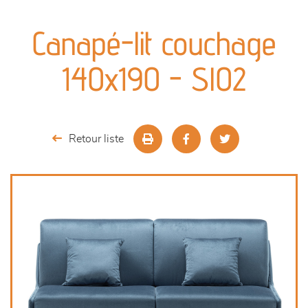
canapés et fauteuils
Canapé-lit couchage
séjours
140x190 - Sl02
meubles de complément
chambres et dressing
Retour liste
literie
décoration