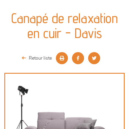
canapés et fauteuils
Canapé de relaxation
séjours
en cuir - Davis
meubles de complément
chambres et dressing
Retour liste
literie
décoration