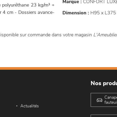
Marque :
CONFORT LUX
e polyuréthane 23 kg/m³ +
ur 4 cm - Dossiers avance-
Dimension :
H95 x L375
 disponible sur commande dans votre magasin
L'Ameublier
Nos produ
Canap
fauteui
Actualités