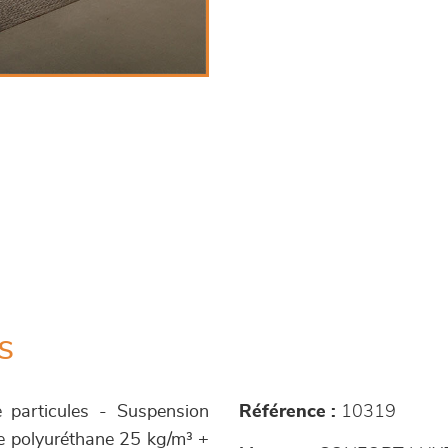
s
e particules - Suspension
Référence :
10319
se polyuréthane 25 kg/m³ +