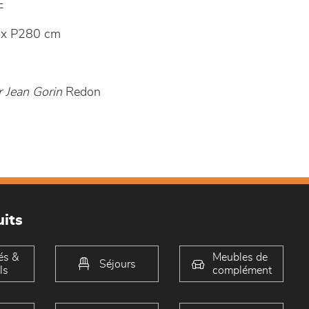
E
 x P280 cm
 Jean Gorin
Redon
its
és &
Meubles de
Séjours
ls
complément