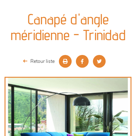
canapés et fauteuils
Canapé d'angle
séjours
méridienne - Trinidad
meubles de complément
chambres et dressing
Retour liste
literie
décoration