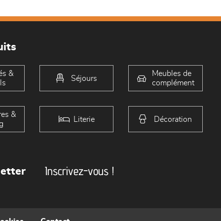
its
és &
Meubles de
Séjours
ls
complément
es &
Literie
Décoration
g
Inscrivez-vous !
etter