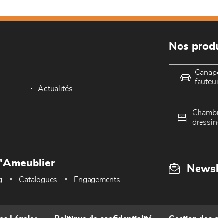
Nos produ
Canap
fauteui
Actualités
Chambr
dressin
L'Ameublier
Newsl
g
Catalogues
Engagements