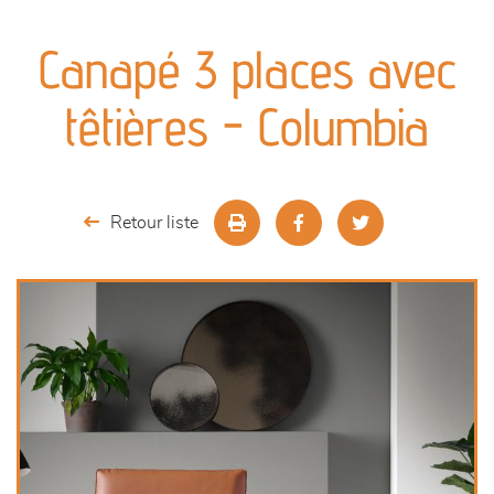
canapés et fauteuils
Canapé 3 places avec
séjours
têtières - Columbia
meubles de complément
chambres et dressing
Retour liste
literie
décoration