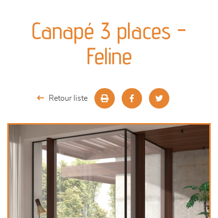
canapés et fauteuils
Canapé 3 places -
séjours
Feline
meubles de complément
chambres et dressing
Retour liste
literie
décoration