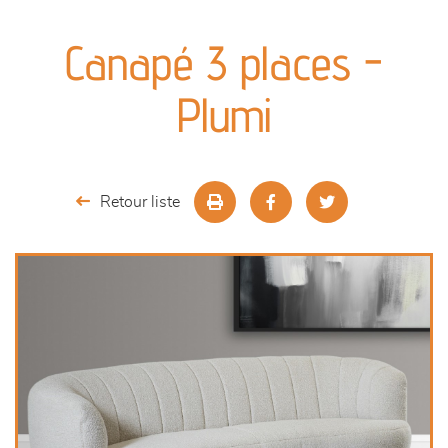
canapés et fauteuils
Canapé 3 places -
séjours
Plumi
meubles de complément
chambres et dressing
Retour liste
literie
décoration