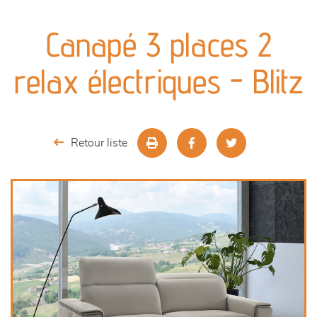
canapés et fauteuils
Canapé 3 places 2
séjours
relax électriques - Blitz
meubles de complément
chambres et dressing
Retour liste
literie
décoration