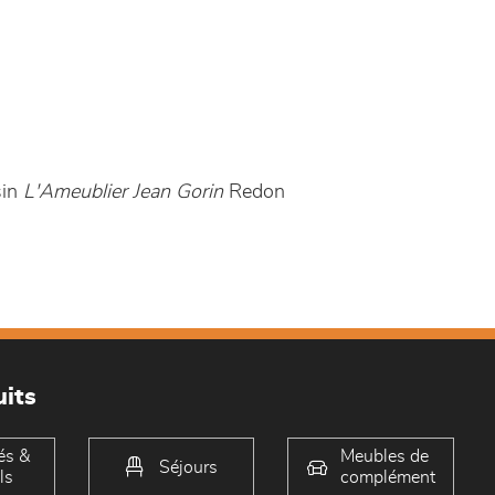
sin
L'Ameublier Jean Gorin
Redon
its
és &
Meubles de
Séjours
ls
complément