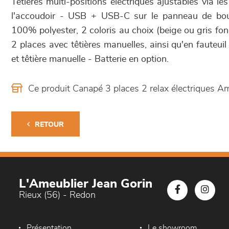
Têtières multi-positions électriques ajustables via les
l'accoudoir - USB + USB-C sur le panneau de bo
100% polyester, 2 coloris au choix (beige ou gris fonc
2 places avec têtières manuelles, ainsi qu'en fauteuil
et têtière manuelle - Batterie en option.
Ce produit Canapé 3 places 2 relax électriques 
RETOUR
L'Ameublier Jean Gorin
Rieux (56) - Redon
Présentation
Le showroom