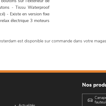
 boutons sur l'extérieur de
utons - Tissu Waterproof
é) - Existe en version fixe
 relax électrique 3 moteurs
Amsterdam est disponible sur commande dans votre maga
Nos produ
Canap
fauteui
Actualités