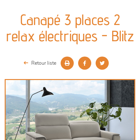
canapés et fauteuils
Canapé 3 places 2
séjours
relax électriques - Blitz
meubles de complément
chambres et dressing
Retour liste
literie
décoration