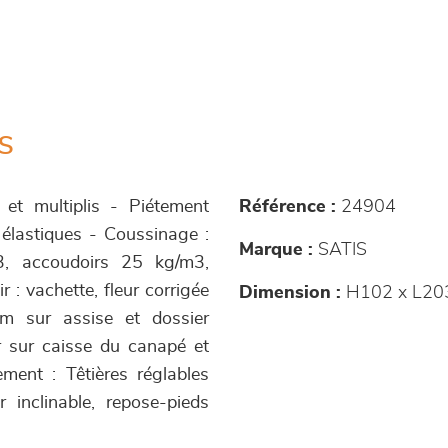
s
n et multiplis - Piétement
Référence :
24904
 élastiques - Coussinage :
Marque :
SATIS
3, accoudoirs 25 kg/m3,
 : vachette, fleur corrigée
Dimension :
H102 x L20
m sur assise et dossier
r sur caisse du canapé et
ement : Têtières réglables
r inclinable, repose-pieds