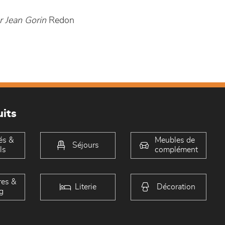
r Jean Gorin
Redon
its
és &
Meubles de
Séjours
ls
complément
es &
Literie
Décoration
g