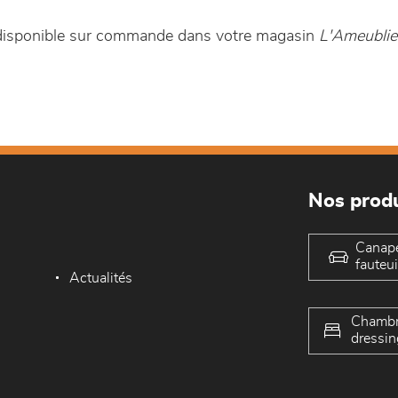
t disponible sur commande dans votre magasin
L'Ameublie
Nos produ
Canap
fauteui
Actualités
Chambr
dressin