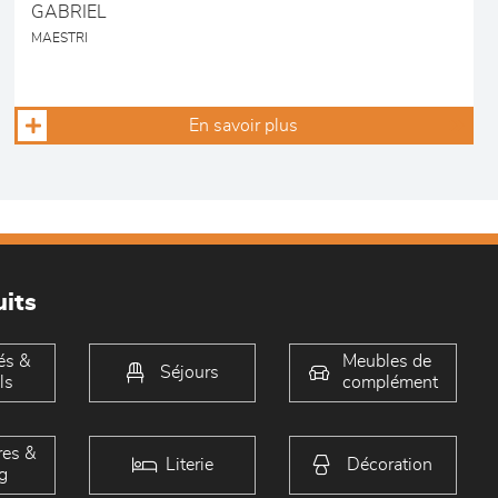
GABRIEL
MAESTRI
En savoir plus
its
és &
Meubles de
Séjours
ls
complément
es &
Literie
Décoration
g