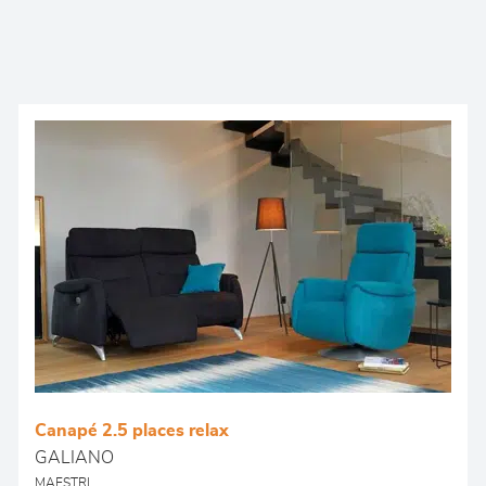
Canapé 2.5 places relax
GALIANO
MAESTRI