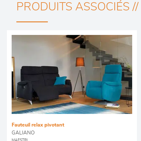
PRODUITS ASSOCIÉS //
Fauteuil relax pivotant
GALIANO
MAESTRI