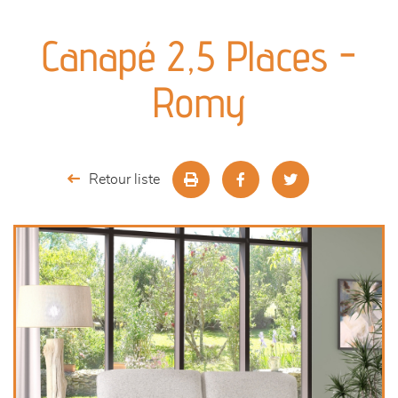
canapés et fauteuils
Canapé 2,5 Places -
séjours
Romy
meubles de complément
chambres et dressing
Retour liste
literie
décoration