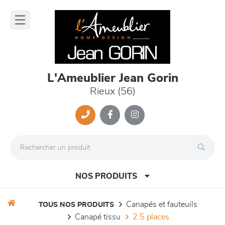
Panneau de gestion des cookies
lose
nu
L'Ameublier Jean Gorin
Rieux (56)
NOS PRODUITS
canapés et fauteuils
TOUS NOS PRODUITS
canapé tissu
2.5 places