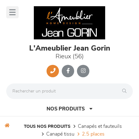
Panneau de gestion des cookies
lose
nu
L'Ameublier Jean Gorin
Rieux (56)
NOS PRODUITS
canapés et fauteuils
TOUS NOS PRODUITS
canapé tissu
2.5 places