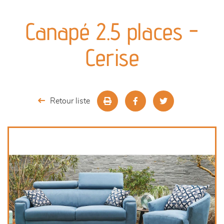
canapés et fauteuils
Canapé 2.5 places -
séjours
Cerise
meubles de complément
chambres et dressing
Retour liste
literie
décoration