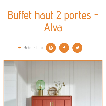
canapés et fauteuils
Buffet haut 2 portes -
séjours
Alva
meubles de complément
chambres et dressing
Retour liste
literie
décoration