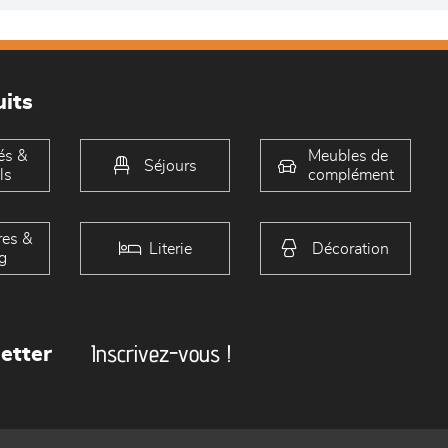
its
és &
Meubles de
Séjours
ls
complément
es &
Literie
Décoration
g
Inscrivez-vous !
etter