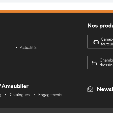
Nos produ
Canap
fauteui
Actualités
Chambr
dressin
L'Ameublier
Newsl
g
Catalogues
Engagements