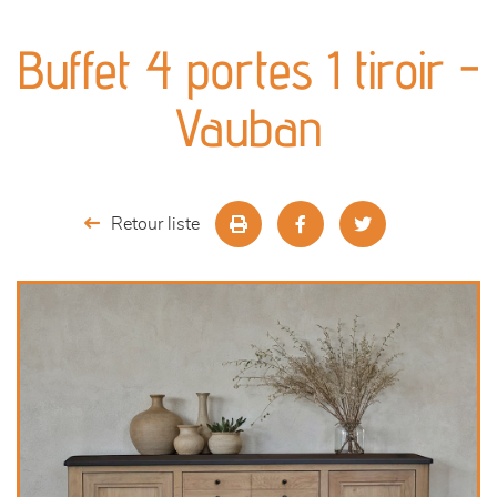
canapés et fauteuils
Buffet 4 portes 1 tiroir -
séjours
Vauban
meubles de complément
chambres et dressing
Retour liste
literie
décoration