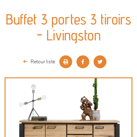
canapés et fauteuils
Buffet 3 portes 3 tiroirs
séjours
- Livingston
meubles de complément
chambres et dressing
Retour liste
literie
décoration