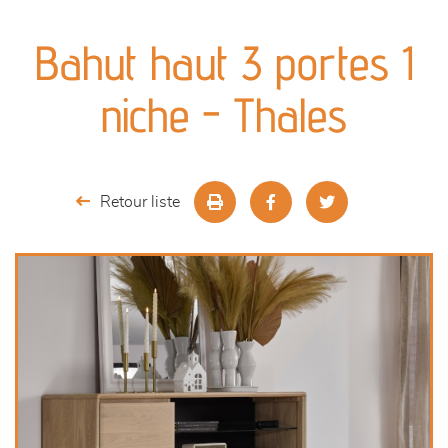
canapés et fauteuils
Bahut haut 3 portes 1
séjours
niche - Thales
meubles de complément
chambres et dressing
Retour liste
literie
décoration