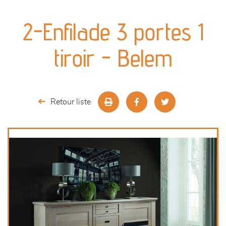
canapés et fauteuils
2-Enfilade 3 portes 1
séjours
tiroir - Belem
meubles de complément
chambres et dressing
Retour liste
literie
décoration