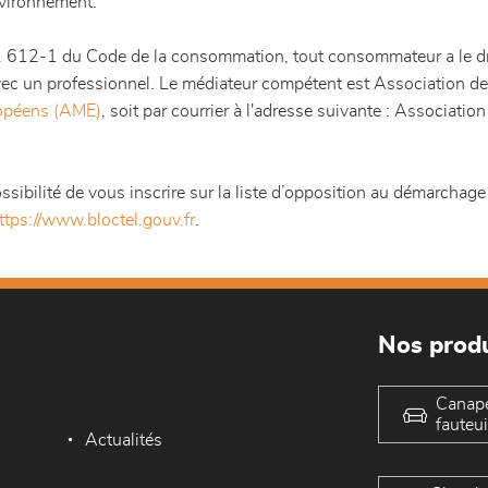
nvironnement.
. 612-1 du Code de la consommation, tout consommateur a le droi
 avec un professionnel. Le médiateur compétent est Association
ropéens (AME)
, soit par courrier à l'adresse suivante : Associa
sibilité de vous inscrire sur la liste d’opposition au démarchage
ttps://www.bloctel.gouv.fr
.
Nos produ
Canap
fauteui
Actualités