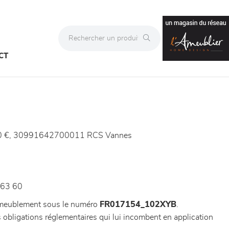
CT
73,00 €, 30991642700011 RCS Vannes
 63 60
’ameublement sous le numéro
FR017154_102XYB
.
obligations réglementaires qui lui incombent en application