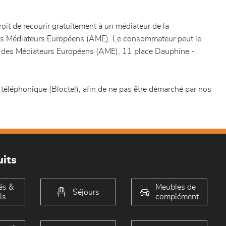
t de recourir gratuitement à un médiateur de la
 des Médiateurs Européens (AME). Le consommateur peut le
tion des Médiateurs Européens (AME), 11 place Dauphine -
 téléphonique (Bloctel), afin de ne pas être démarché par nos
its
és &
Meubles de
Séjours
ls
complément