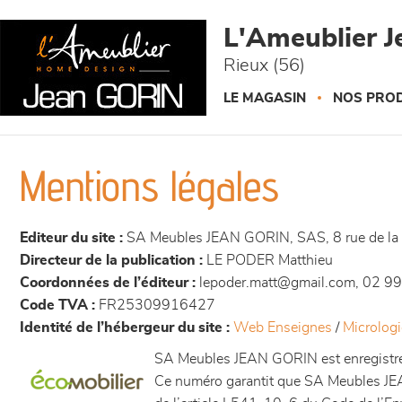
Panneau de gestion des cookies
L'Ameublier J
Rieux (56)
LE MAGASIN
NOS PROD
Mentions légales
Editeur du site :
SA Meubles JEAN GORIN, SAS, 8 rue de la 
Directeur de la publication :
LE PODER Matthieu
Coordonnées de l’éditeur :
lepoder.matt@gmail.com, 02 9
Code TVA :
FR25309916427
Identité de l’hébergeur du site :
Web Enseignes
/
Micrologi
SA Meubles JEAN GORIN est enregistré 
Ce numéro garantit que SA Meubles JEAN