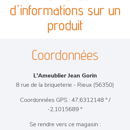
canapés et fauteuils
d'informations sur un
séjours
produit
meubles de complément
Coordonnées
chambres et dressing
literie
L'Ameublier Jean Gorin
décoration
8 rue de la briqueterie
-
Rieux
(
56350
)
Coordonnées GPS : 47,6312148 ° /
-2,1015689 °
Se rendre vers ce magasin :