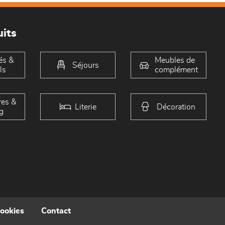
its
és &
Meubles de
Séjours
ls
complément
es &
Literie
Décoration
g
cookies
Contact