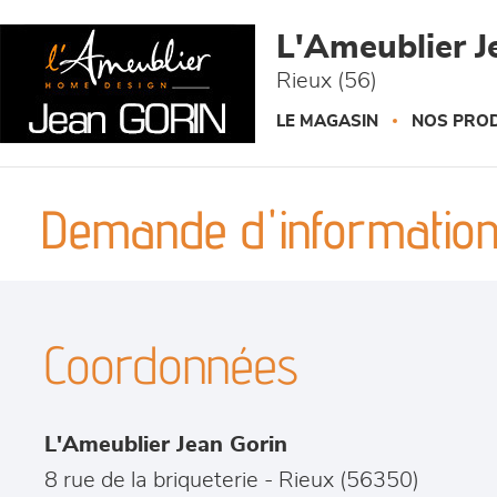
Panneau de gestion des cookies
L'Ameublier J
Rieux (56)
LE MAGASIN
NOS PROD
Demande d'information
Coordonnées
L'Ameublier Jean Gorin
8 rue de la briqueterie
-
Rieux
(
56350
)