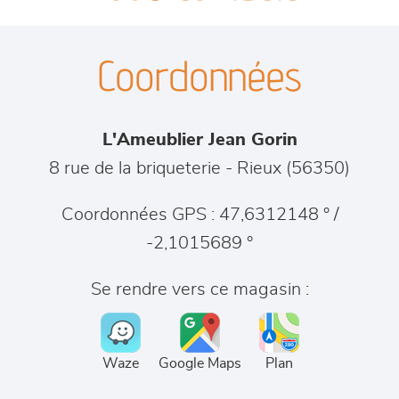
canapés et fauteuils
séjours
Coordonnées
meubles de complément
L'Ameublier Jean Gorin
chambres et dressing
8 rue de la briqueterie
-
Rieux
(
56350
)
literie
Coordonnées GPS : 47,6312148 ° /
-2,1015689 °
décoration
Se rendre vers ce magasin :
Waze
Google Maps
Plan