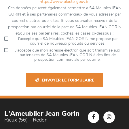
https://www.bloctel.gouv.fr
.
Ces données peuvent également permettre à SA Meubles JEAN
GORIN et à ses partenaires commerciaux de vous adresser par
courriel d’autres publicités. Si vous souhaitez recevoir de la
prospection par courriel de la part de SA Meubles JEAN GORIN
et/ou de ses partenaires, cochez les cases ci-dessous :
J’accepte que SA Meubles JEAN GORIN me propose par
courriel de nouveaux produits ou services.
J’accepte que mon adresse électronique soit transmise aux
partenaires de SA Meubles JEAN GORIN à des fins de
prospection commerciale par courriel.
ENVOYER LE FORMULAIRE
L'Ameublier Jean Gorin
Rieux (56) - Redon