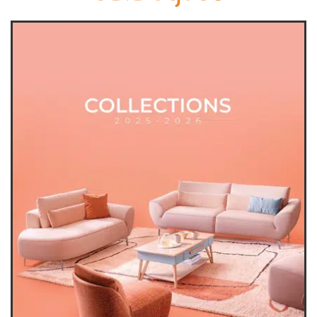
canapés et fauteuils
séjours
meubles de complément
chambres et dressing
literie
décoration