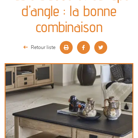
canapés et fauteuils
d’angle : la bonne
séjours
combinaison
meubles de complément
Retour liste
chambres et dressing
literie
décoration