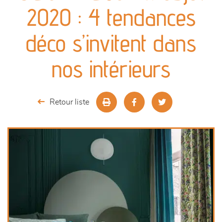
canapés et fauteuils
2020 : 4 tendances
séjours
déco s’invitent dans
meubles de complément
nos intérieurs
chambres et dressing
Retour liste
literie
décoration