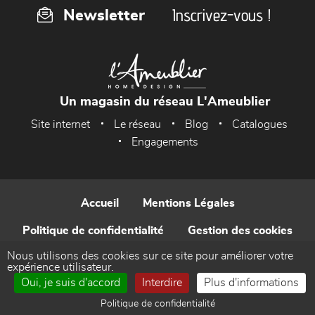
Inscrivez-vous !
Newsletter
Un magasin du réseau L'Ameublier
Site internet
Le réseau
Blog
Catalogues
Engagements
Accueil
Mentions Légales
Politique de confidentialité
Gestion des cookies
Nous utilisons des cookies sur ce site pour améliorer votre
Contact
expérience utilisateur.
Oui, je suis d'accord
Interdire
Plus d'informations
Réalisé par WEB Enseignes
Politique de confidentialité