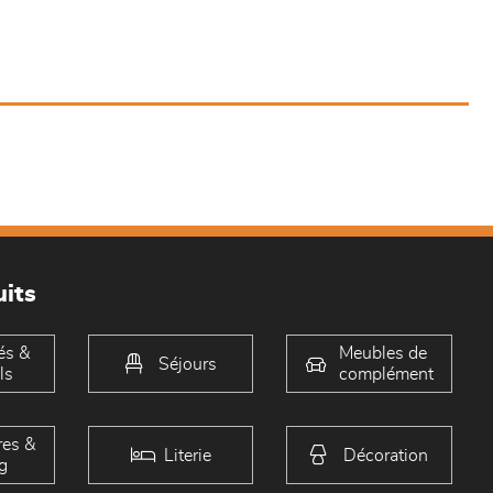
its
és &
Meubles de
Séjours
ls
complément
es &
Literie
Décoration
g