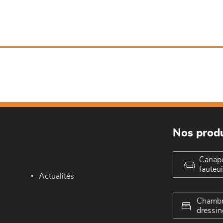
Nos produ
Canap
fauteui
Actualités
Chambr
dressin