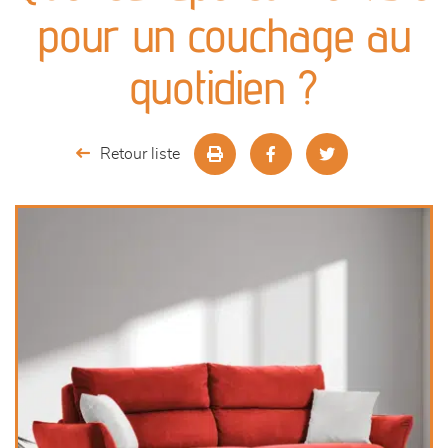
canapés et fauteuils
pour un couchage au
séjours
quotidien ?
meubles de complément
Retour liste
chambres et dressing
literie
décoration