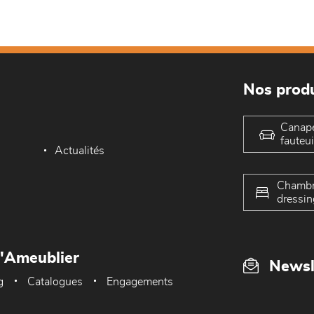
Nos produ
Canap
fauteui
Actualités
Chambr
dressin
L'Ameublier
Newsl
g
Catalogues
Engagements