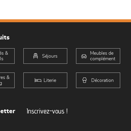
its
és &
Meubles de
Séjours
ls
complément
es &
Literie
Décoration
g
Inscrivez-vous !
etter