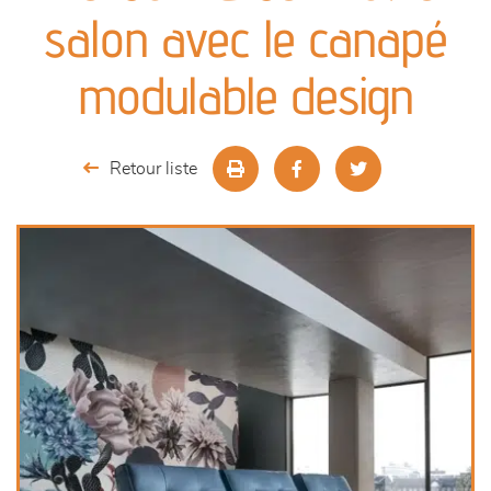
canapés et fauteuils
salon avec le canapé
séjours
modulable design
meubles de complément
Retour liste
chambres et dressing
literie
décoration