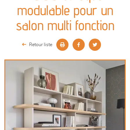
canapés et fauteuils
modulable pour un
séjours
salon multi fonction
meubles de complément
Retour liste
chambres et dressing
literie
décoration