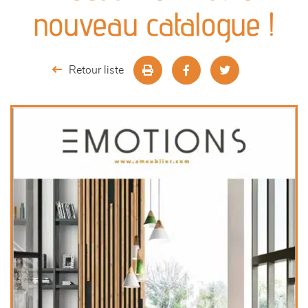
canapés et fauteuils
nouveau catalogue !
séjours
Retour liste
meubles de complément
chambres et dressing
literie
décoration