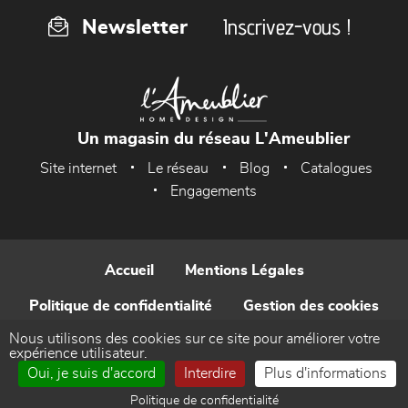
Inscrivez-vous !
Newsletter
Un magasin du réseau L'Ameublier
Site internet
Le réseau
Blog
Catalogues
Engagements
Accueil
Mentions Légales
Politique de confidentialité
Gestion des cookies
Nous utilisons des cookies sur ce site pour améliorer votre
Contact
expérience utilisateur.
Oui, je suis d'accord
Interdire
Plus d'informations
Réalisé par WEB Enseignes
Politique de confidentialité