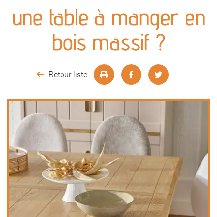
canapés et fauteuils
une table à manger en
séjours
bois massif ?
meubles de complément
Retour liste
chambres et dressing
literie
décoration