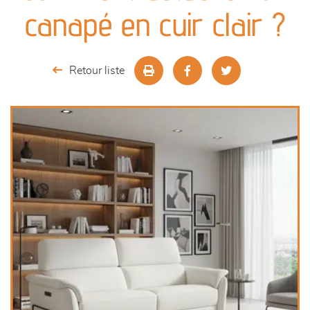
canapés et fauteuils
canapé en cuir clair ?
séjours
Retour liste
meubles de complément
chambres et dressing
literie
décoration