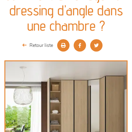
canapés et fauteuils
dressing d’angle dans
séjours
une chambre ?
meubles de complément
Retour liste
chambres et dressing
literie
décoration