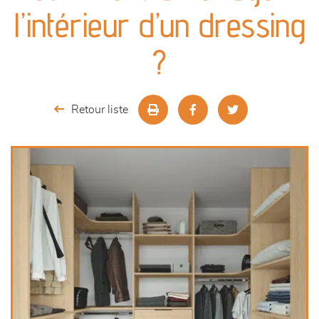
canapés et fauteuils
l’intérieur d’un dressing
séjours
?
meubles de complément
Retour liste
chambres et dressing
literie
décoration