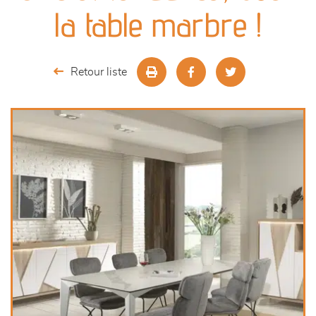
canapés et fauteuils
la table marbre !
séjours
Retour liste
meubles de complément
chambres et dressing
literie
décoration