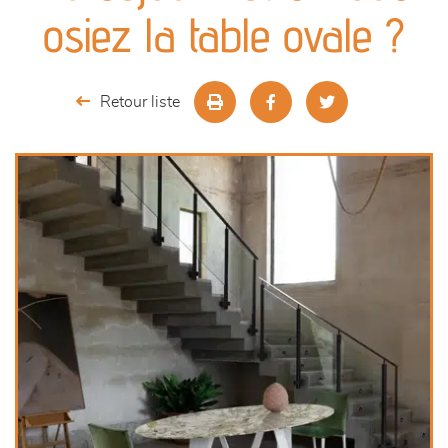
canapés et fauteuils
osiez la table ovale ?
séjours
Retour liste
meubles de complément
chambres et dressing
literie
décoration