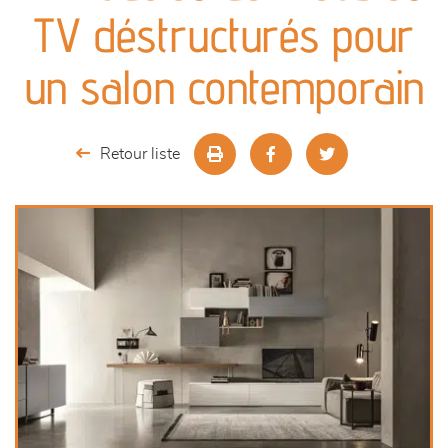
canapés et fauteuils
TV déstructurés pour
séjours
un salon contemporain
meubles de complément
Retour liste
chambres et dressing
literie
décoration